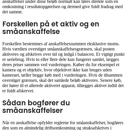
anskaffelser under disse beløb normalt kan føres direkte som en
omkostning i resultatopgørelsen og dermed give fuldt fradrag med
det samme.
Forskellen på et aktiv og en
småanskaffelse
Forskellen bestemmes af anskaffelsessummen eksklusive moms.
Hvis værdien overstiger småanskaffelsesgrænsen, skal posten
aktiveres og afskrives over tid og indgå i balancen. Et vigtigt punkt
er seriebrug. Hvis to eller flere dele kun fungerer samlet, lægges
deres priser sammen ved vurderingen. Køber du for eksempel et
kamera og et objektiv, hvor objektivet ikke kan bruges uden
kameraet, tæller begge køb med i vurderingen. Hvis de tilsammen
overstiger grænsen, skal det samlede beløb aktiveres. Senere køb,
der hører til et allerede aktiveret apparat, tillægges aktivet indtil det
er fuldt afskrevet.
Sådan bogfører du
småanskaffelser
Når en anskaffelse opfylder reglerne for småanskaffelser, bogføres
den som en almindelig driftsomkostning og straksafskrives i