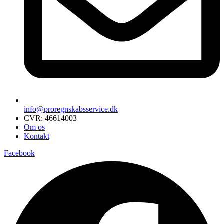
info@proregnskabsservice.dk
CVR: 46614003
Om os
Kontakt
Facebook