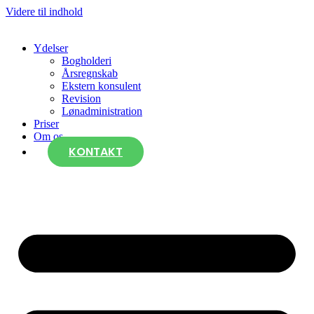
Videre til indhold
Ydelser
Bogholderi
Årsregnskab
Ekstern konsulent
Revision
Lønadministration
Priser
Om os
KONTAKT