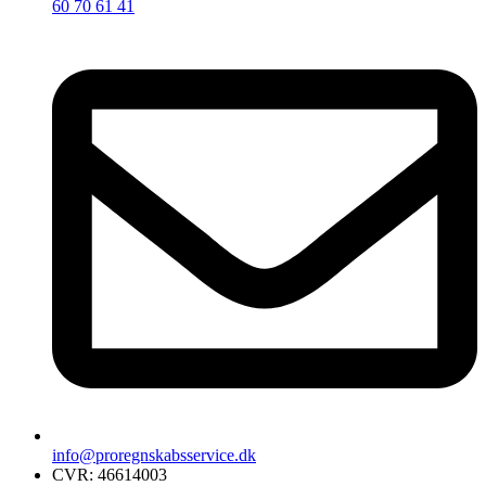
60 70 61 41
info@proregnskabsservice.dk
CVR: 46614003