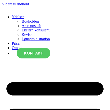
Videre til indhold
Ydelser
Bogholderi
Årsregnskab
Ekstern konsulent
Revision
Lønadministration
Priser
Om os
KONTAKT