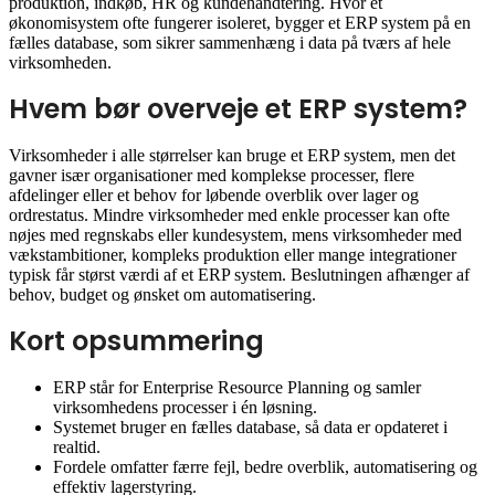
produktion, indkøb, HR og kundehåndtering. Hvor et
økonomisystem ofte fungerer isoleret, bygger et ERP system på en
fælles database, som sikrer sammenhæng i data på tværs af hele
virksomheden.
Hvem bør overveje et ERP system?
Virksomheder i alle størrelser kan bruge et ERP system, men det
gavner især organisationer med komplekse processer, flere
afdelinger eller et behov for løbende overblik over lager og
ordrestatus. Mindre virksomheder med enkle processer kan ofte
nøjes med regnskabs eller kundesystem, mens virksomheder med
vækstambitioner, kompleks produktion eller mange integrationer
typisk får størst værdi af et ERP system. Beslutningen afhænger af
behov, budget og ønsket om automatisering.
Kort opsummering
ERP står for Enterprise Resource Planning og samler
virksomhedens processer i én løsning.
Systemet bruger en fælles database, så data er opdateret i
realtid.
Fordele omfatter færre fejl, bedre overblik, automatisering og
effektiv lagerstyring.