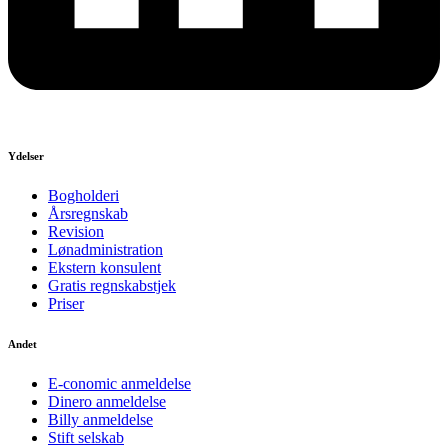
Ydelser
Bogholderi
Årsregnskab
Revision
Lønadministration
Ekstern konsulent
Gratis regnskabstjek
Priser
Andet
E-conomic anmeldelse
Dinero anmeldelse
Billy anmeldelse
Stift selskab