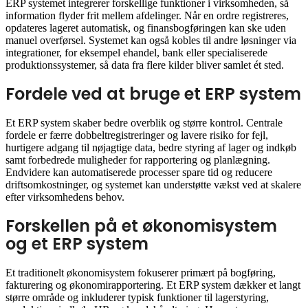
ERP systemet integrerer forskellige funktioner i virksomheden, så
information flyder frit mellem afdelinger. Når en ordre registreres,
opdateres lageret automatisk, og finansbogføringen kan ske uden
manuel overførsel. Systemet kan også kobles til andre løsninger via
integrationer, for eksempel ehandel, bank eller specialiserede
produktionssystemer, så data fra flere kilder bliver samlet ét sted.
Fordele ved at bruge et ERP system
Et ERP system skaber bedre overblik og større kontrol. Centrale
fordele er færre dobbeltregistreringer og lavere risiko for fejl,
hurtigere adgang til nøjagtige data, bedre styring af lager og indkøb
samt forbedrede muligheder for rapportering og planlægning.
Endvidere kan automatiserede processer spare tid og reducere
driftsomkostninger, og systemet kan understøtte vækst ved at skalere
efter virksomhedens behov.
Forskellen på et økonomisystem
og et ERP system
Et traditionelt økonomisystem fokuserer primært på bogføring,
fakturering og økonomirapportering. Et ERP system dækker et langt
større område og inkluderer typisk funktioner til lagerstyring,