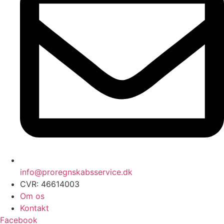
info@proregnskabsservice.dk
CVR: 46614003
Om os
Kontakt
Facebook