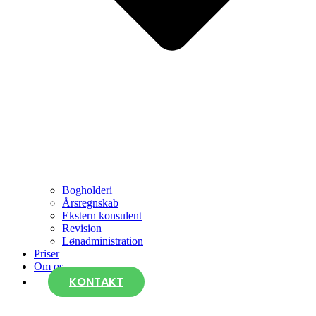
Bogholderi
Årsregnskab
Ekstern konsulent
Revision
Lønadministration
Priser
Om os
KONTAKT