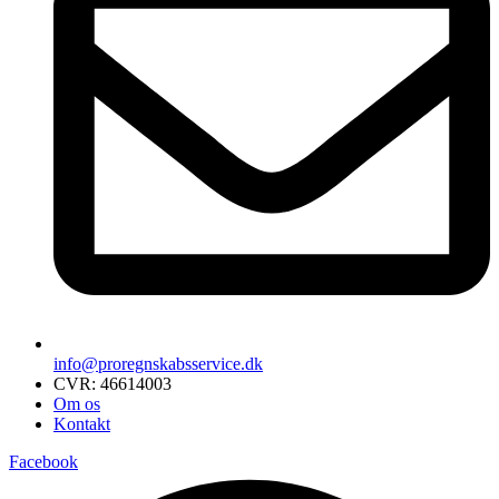
info@proregnskabsservice.dk
CVR: 46614003
Om os
Kontakt
Facebook