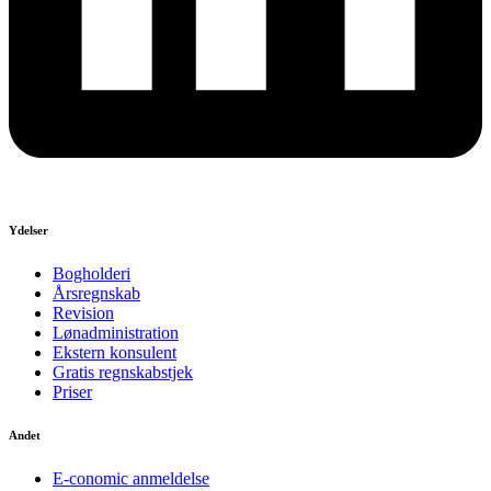
Ydelser
Bogholderi
Årsregnskab
Revision
Lønadministration
Ekstern konsulent
Gratis regnskabstjek
Priser
Andet
E-conomic anmeldelse