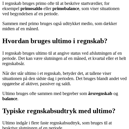
I regnskab bruges primo ofte til at beskrive startværdier, for
eksempel
primosaldo
eller
primobalance
, som viser situationen
ved begyndelsen af en periode.
Sammen med primo bruges også udtrykket medio, som dækker
midten af en måned.
Hvordan bruges ultimo i regnskab?
I regnskab bruges ultimo til at angive status ved afslutningen af en
periode. Det kan være slutningen af en måned, et kvartal eller et helt
regnskabsår.
Når der står ultimo i et regnskab, betyder det, at tallene viser
situationen på den sidste dag i perioden. Det bruges blandt andet ved
opgørelse af aktiver, passiver og saldi.
Ultimo bruges ofte sammen med begreber som
årsregnskab
og
balance
.
Typiske regnskabsudtryk med ultimo?
Ultimo indgår i flere faste regnskabsudtryk, som bruges til at
beskrive slutningen af en periode.