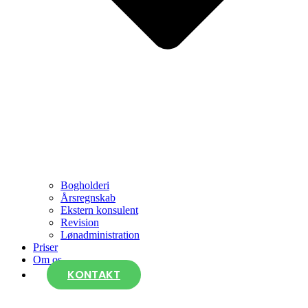
Bogholderi
Årsregnskab
Ekstern konsulent
Revision
Lønadministration
Priser
Om os
KONTAKT