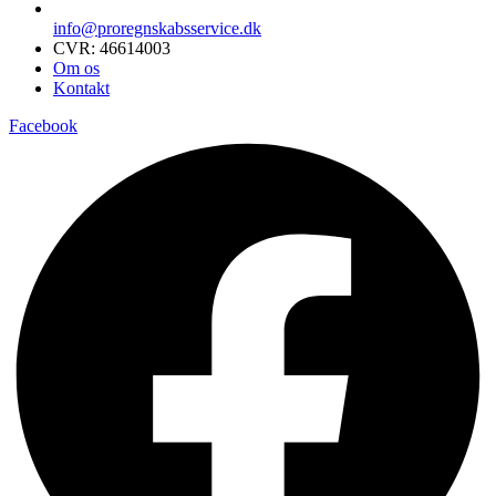
info@proregnskabsservice.dk
CVR: 46614003
Om os
Kontakt
Facebook