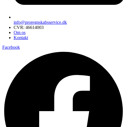
info@proregnskabsservice.dk
CVR: 46614003
Om os
Kontakt
Facebook