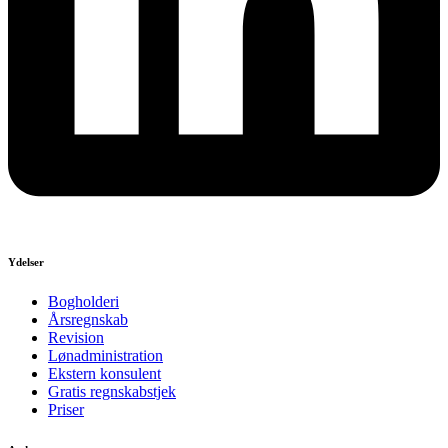
Ydelser
Bogholderi
Årsregnskab
Revision
Lønadministration
Ekstern konsulent
Gratis regnskabstjek
Priser