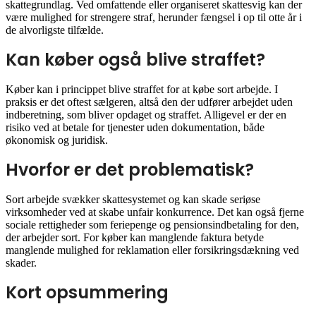
skattegrundlag. Ved omfattende eller organiseret skattesvig kan der
være mulighed for strengere straf, herunder fængsel i op til otte år i
de alvorligste tilfælde.
Kan køber også blive straffet?
Køber kan i princippet blive straffet for at købe sort arbejde. I
praksis er det oftest sælgeren, altså den der udfører arbejdet uden
indberetning, som bliver opdaget og straffet. Alligevel er der en
risiko ved at betale for tjenester uden dokumentation, både
økonomisk og juridisk.
Hvorfor er det problematisk?
Sort arbejde svækker skattesystemet og kan skade seriøse
virksomheder ved at skabe unfair konkurrence. Det kan også fjerne
sociale rettigheder som feriepenge og pensionsindbetaling for den,
der arbejder sort. For køber kan manglende faktura betyde
manglende mulighed for reklamation eller forsikringsdækning ved
skader.
Kort opsummering