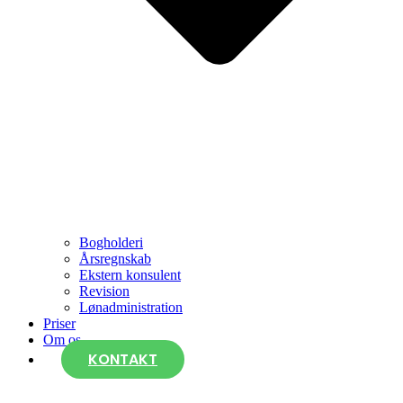
Bogholderi
Årsregnskab
Ekstern konsulent
Revision
Lønadministration
Priser
Om os
KONTAKT