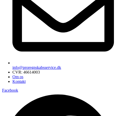
info@proregnskabsservice.dk
CVR: 46614003
Om os
Kontakt
Facebook