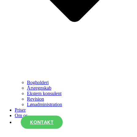
Bogholderi
Årsregnskab
Ekstern konsulent
Revision
Lønadministration
Priser
Om os
KONTAKT