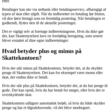
efter.
Betalinger kan ske via netbank eller betalingsservice, afhængigt af
typen af skat eller afgift. Når du indberetter en betaling før fristen,
vil den først fremgå som en fremtidig postering. Når betalingen er
godkendt, flyttes den til de aktuelle posteringer.
Det er vigtigt selv at foretage indberetningerne. Hvis du ikke gør
det, kan Skattestyrelsen lave en foreløbig beregning, som senere
bliver erstattet af dine egne indberetninger.
Hvad betyder plus og minus på
Skattekontoen?
Hvis der står minus på Skattekontoen, betyder det, at du skylder
penge til Skattestyrelsen. Det kan for eksempel være moms eller
skat, der endnu ikke er betalt.
Hvis der står plus på Skattekontoen, betyder det, at du har penge til
gode. Det kan opstå, hvis du har betalt for meget, eller hvis der er
overskydende skat.
Skattekontoen udligner automatisk beløb, så hvis du både skylder
penge og har et tilgodehavende, vil det blive modregnet.