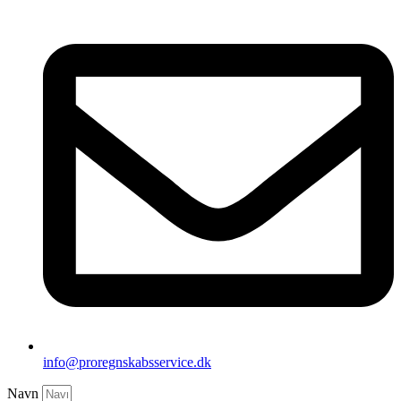
info@proregnskabsservice.dk
Navn