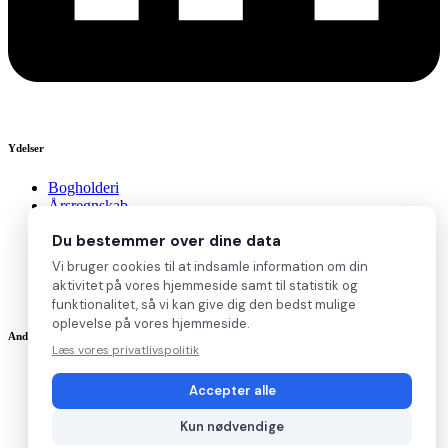
Ydelser
Bogholderi
Årsregnskab
Revision
Du bestemmer over dine data
Lønadministration
Ekstern konsulent
Vi bruger cookies til at indsamle information om din
Gratis regnskabstjek
aktivitet på vores hjemmeside samt til statistik og
Priser
funktionalitet, så vi kan give dig den bedst mulige
oplevelse på vores hjemmeside.
Andet
Læs vores privatlivspolitik
E-conomic anmeldelse
Accepter alle
Dinero anmeldelse
Billy anmeldelse
Kun nødvendige
Stift selskab
Blog