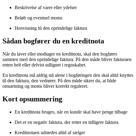
Beskrivelse af varer eller ydelser
Beløb og eventuel moms
Henvisning til den oprindelige faktura
Sådan bogfører du en kreditnota
Læs vores privatlivspolitik
Når du laver eller modtager en kreditnota, skal den bogføres
sammen med den oprindelige faktura. På den måde bliver fakturaen
Nødvendige
▼
Altid aktiv
enten helt eller delvist udlignet i regnskabet.
En kreditnota må aldrig stå alene i bogføringen den skal altid knyttes
til den faktura, den vedrører. På den måde sikrer du, at både
Statistik
▼
omsætning og moms bliver korrekt reguleret.
Kort opsummering
Marketing
▼
En kreditnota bruges, når en kunde skal have penge tilbage
Det er en negativ faktura, der retter en tidligere faktura
Præferencer
▼
Kreditnotaen udstedes altid af sælger