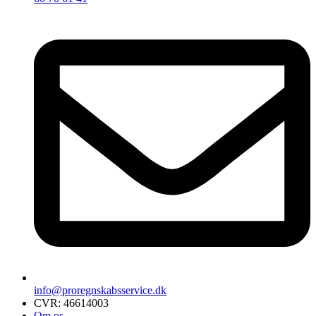
info@proregnskabsservice.dk
CVR: 46614003
Om os