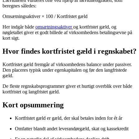
Likviditeten vurderes ofte ved hjælp af likviditetsgraden, som
beregnes således:
Omsætningsaktiver × 100 / Kortfristet gæld
Her indgår både
omsætningsaktiver
og kortfristet gæld, og
nøgletallet giver et godt billede af virksomhedens betalingsevne på
kort sigt.
Hvor findes kortfristet gæld i regnskabet?
Kortfristet gæld fremgår af virksomhedens balance under passiver.
Den placeres typisk under egenkapitalen og før den langfristede
gæld.
De fleste regnskabsprogrammer giver et hurtigt overblik over både
kortfristet og langfristet gæld.
Kort opsummering
Kortfristet gæld er gæld, der skal betales inden for ét år
Omfatter blandt andet leverandørgæld, skat og kassekredit