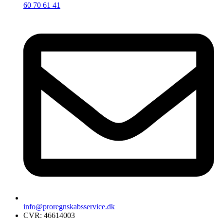
60 70 61 41
info@proregnskabsservice.dk
CVR: 46614003