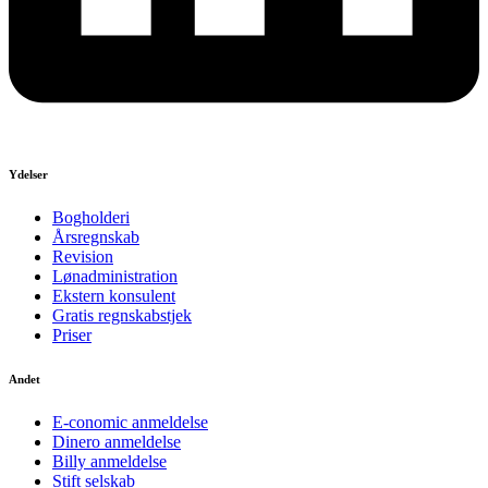
Ydelser
Bogholderi
Årsregnskab
Revision
Lønadministration
Ekstern konsulent
Gratis regnskabstjek
Priser
Andet
E-conomic anmeldelse
Dinero anmeldelse
Billy anmeldelse
Stift selskab