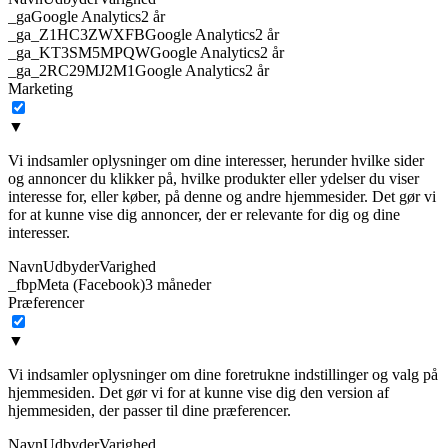
_ga
Google Analytics
2 år
_ga_Z1HC3ZWXFB
Google Analytics
2 år
_ga_KT3SM5MPQW
Google Analytics
2 år
_ga_2RC29MJ2M1
Google Analytics
2 år
Marketing
▼
Vi indsamler oplysninger om dine interesser, herunder hvilke sider
og annoncer du klikker på, hvilke produkter eller ydelser du viser
interesse for, eller køber, på denne og andre hjemmesider. Det gør vi
for at kunne vise dig annoncer, der er relevante for dig og dine
interesser.
Navn
Udbyder
Varighed
_fbp
Meta (Facebook)
3 måneder
Præferencer
▼
Vi indsamler oplysninger om dine foretrukne indstillinger og valg på
hjemmesiden. Det gør vi for at kunne vise dig den version af
hjemmesiden, der passer til dine præferencer.
Navn
Udbyder
Varighed