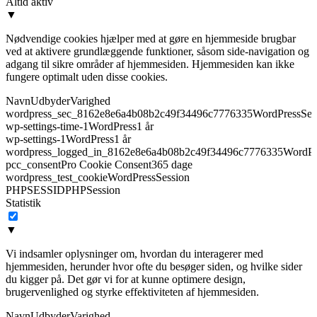
Altid aktiv
▼
Nødvendige cookies hjælper med at gøre en hjemmeside brugbar
ved at aktivere grundlæggende funktioner, såsom side-navigation og
adgang til sikre områder af hjemmesiden. Hjemmesiden kan ikke
fungere optimalt uden disse cookies.
Navn
Udbyder
Varighed
wordpress_sec_8162e8e6a4b08b2c49f34496c7776335
WordPress
Ses
wp-settings-time-1
WordPress
1 år
wp-settings-1
WordPress
1 år
wordpress_logged_in_8162e8e6a4b08b2c49f34496c7776335
WordPr
pcc_consent
Pro Cookie Consent
365 dage
wordpress_test_cookie
WordPress
Session
PHPSESSID
PHP
Session
Statistik
▼
Vi indsamler oplysninger om, hvordan du interagerer med
hjemmesiden, herunder hvor ofte du besøger siden, og hvilke sider
du kigger på. Det gør vi for at kunne optimere design,
brugervenlighed og styrke effektiviteten af hjemmesiden.
Navn
Udbyder
Varighed