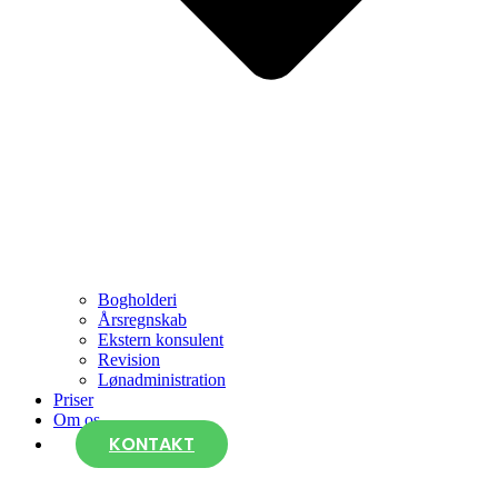
Bogholderi
Årsregnskab
Ekstern konsulent
Revision
Lønadministration
Priser
Om os
KONTAKT