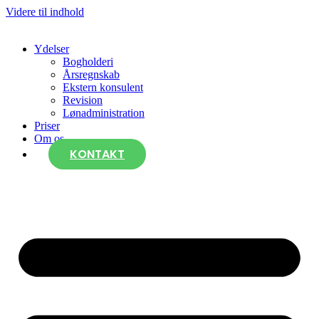
Videre til indhold
Ydelser
Bogholderi
Årsregnskab
Ekstern konsulent
Revision
Lønadministration
Priser
Om os
KONTAKT