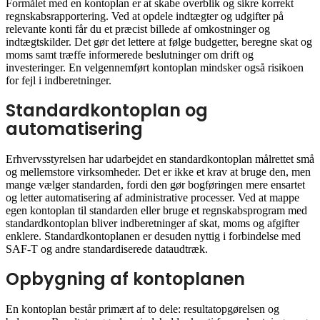
Formålet med en kontoplan er at skabe overblik og sikre korrekt
regnskabsrapportering. Ved at opdele indtægter og udgifter på
relevante konti får du et præcist billede af omkostninger og
indtægtskilder. Det gør det lettere at følge budgetter, beregne skat og
moms samt træffe informerede beslutninger om drift og
investeringer. En velgennemført kontoplan mindsker også risikoen
for fejl i indberetninger.
Standardkontoplan og
automatisering
Erhvervsstyrelsen har udarbejdet en standardkontoplan målrettet små
og mellemstore virksomheder. Det er ikke et krav at bruge den, men
mange vælger standarden, fordi den gør bogføringen mere ensartet
og letter automatisering af administrative processer. Ved at mappe
egen kontoplan til standarden eller bruge et regnskabsprogram med
standardkontoplan bliver indberetninger af skat, moms og afgifter
enklere. Standardkontoplanen er desuden nyttig i forbindelse med
SAF-T og andre standardiserede dataudtræk.
Opbygning af kontoplanen
En kontoplan består primært af to dele: resultatopgørelsen og