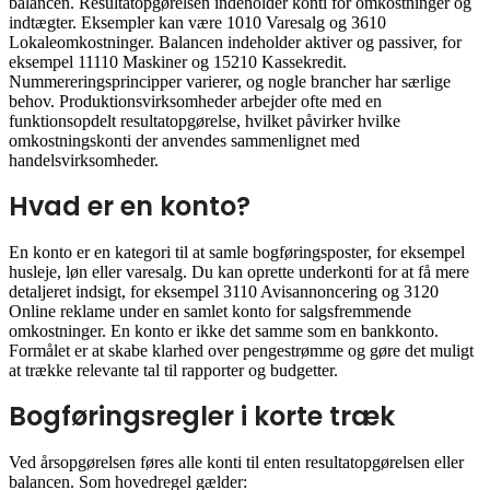
balancen. Resultatopgørelsen indeholder konti for omkostninger og
indtægter. Eksempler kan være 1010 Varesalg og 3610
Lokaleomkostninger. Balancen indeholder aktiver og passiver, for
eksempel 11110 Maskiner og 15210 Kassekredit.
Nummereringsprincipper varierer, og nogle brancher har særlige
behov. Produktionsvirksomheder arbejder ofte med en
funktionsopdelt resultatopgørelse, hvilket påvirker hvilke
omkostningskonti der anvendes sammenlignet med
handelsvirksomheder.
Hvad er en konto?
En konto er en kategori til at samle bogføringsposter, for eksempel
husleje, løn eller varesalg. Du kan oprette underkonti for at få mere
detaljeret indsigt, for eksempel 3110 Avisannoncering og 3120
Online reklame under en samlet konto for salgsfremmende
omkostninger. En konto er ikke det samme som en bankkonto.
Formålet er at skabe klarhed over pengestrømme og gøre det muligt
at trække relevante tal til rapporter og budgetter.
Bogføringsregler i korte træk
Ved årsopgørelsen føres alle konti til enten resultatopgørelsen eller
balancen. Som hovedregel gælder: