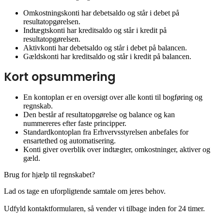
Omkostningskonti har debetsaldo og står i debet på
resultatopgørelsen.
Indtægtskonti har kreditsaldo og står i kredit på
resultatopgørelsen.
Aktivkonti har debetsaldo og står i debet på balancen.
Gældskonti har kreditsaldo og står i kredit på balancen.
Kort opsummering
En kontoplan er en oversigt over alle konti til bogføring og
regnskab.
Den består af resultatopgørelse og balance og kan
nummereres efter faste principper.
Standardkontoplan fra Erhvervsstyrelsen anbefales for
Læs vores privatlivspolitik
ensartethed og automatisering.
Konti giver overblik over indtægter, omkostninger, aktiver og
gæld.
Nødvendige
▼
Altid aktiv
Brug for hjælp til regnskabet?
Lad os tage en uforpligtende samtale om jeres behov.
Statistik
▼
Udfyld kontaktformularen, så vender vi tilbage inden for 24 timer.