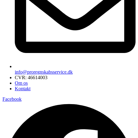
info@proregnskabsservice.dk
CVR: 46614003
Om os
Kontakt
Facebook