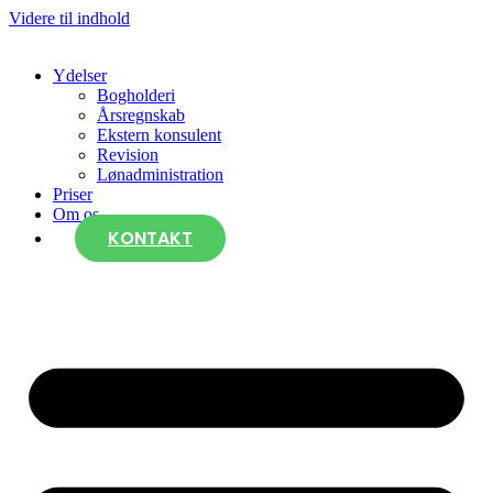
Videre til indhold
Ydelser
Bogholderi
Årsregnskab
Ekstern konsulent
Revision
Lønadministration
Priser
Om os
KONTAKT