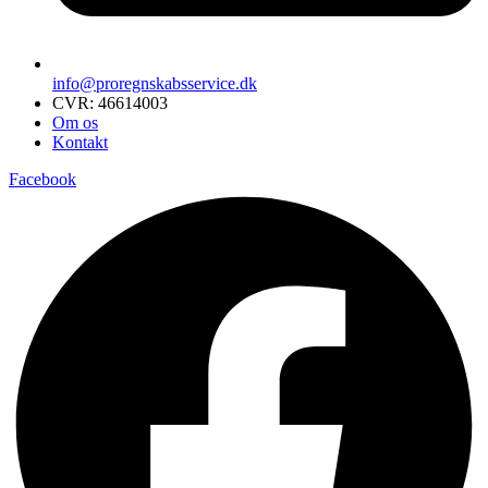
info@proregnskabsservice.dk
CVR: 46614003
Om os
Kontakt
Facebook