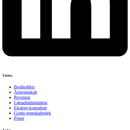
Ydelser
Bogholderi
Årsregnskab
Revision
Lønadministration
Ekstern konsulent
Gratis regnskabstjek
Priser