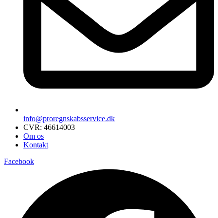
info@proregnskabsservice.dk
CVR: 46614003
Om os
Kontakt
Facebook