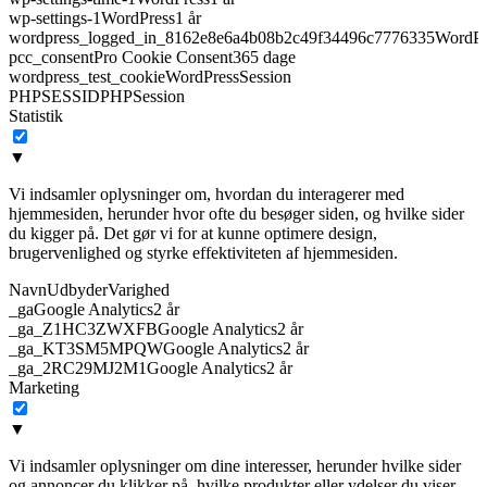
wp-settings-1
WordPress
1 år
wordpress_logged_in_8162e8e6a4b08b2c49f34496c7776335
WordPr
pcc_consent
Pro Cookie Consent
365 dage
wordpress_test_cookie
WordPress
Session
PHPSESSID
PHP
Session
Statistik
▼
Vi indsamler oplysninger om, hvordan du interagerer med
hjemmesiden, herunder hvor ofte du besøger siden, og hvilke sider
du kigger på. Det gør vi for at kunne optimere design,
brugervenlighed og styrke effektiviteten af hjemmesiden.
Navn
Udbyder
Varighed
_ga
Google Analytics
2 år
_ga_Z1HC3ZWXFB
Google Analytics
2 år
_ga_KT3SM5MPQW
Google Analytics
2 år
_ga_2RC29MJ2M1
Google Analytics
2 år
Marketing
▼
Vi indsamler oplysninger om dine interesser, herunder hvilke sider
og annoncer du klikker på, hvilke produkter eller ydelser du viser