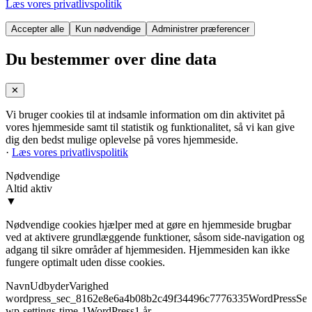
Læs vores privatlivspolitik
Accepter alle
Kun nødvendige
Administrer præferencer
Du bestemmer over dine data
✕
Vi bruger cookies til at indsamle information om din aktivitet på
vores hjemmeside samt til statistik og funktionalitet, så vi kan give
dig den bedst mulige oplevelse på vores hjemmeside.
·
Læs vores privatlivspolitik
Nødvendige
Altid aktiv
▼
Nødvendige cookies hjælper med at gøre en hjemmeside brugbar
ved at aktivere grundlæggende funktioner, såsom side-navigation og
adgang til sikre områder af hjemmesiden. Hjemmesiden kan ikke
fungere optimalt uden disse cookies.
Navn
Udbyder
Varighed
wordpress_sec_8162e8e6a4b08b2c49f34496c7776335
WordPress
Ses
wp-settings-time-1
WordPress
1 år