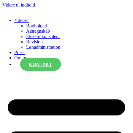
Videre til indhold
Ydelser
Bogholderi
Årsregnskab
Ekstern konsulent
Revision
Lønadministration
Priser
Om os
KONTAKT