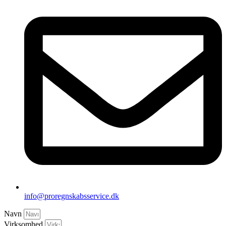
info@proregnskabsservice.dk
Navn
Virksomhed