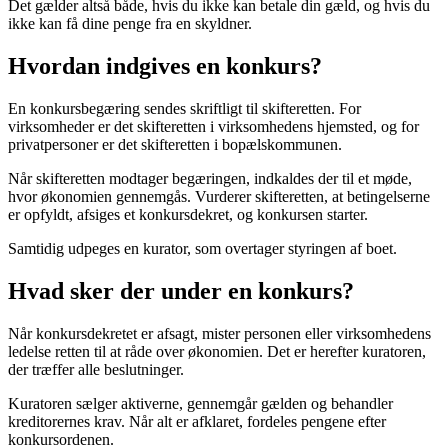
Det gælder altså både, hvis du ikke kan betale din gæld, og hvis du
ikke kan få dine penge fra en skyldner.
Hvordan indgives en konkurs?
En konkursbegæring sendes skriftligt til skifteretten. For
virksomheder er det skifteretten i virksomhedens hjemsted, og for
privatpersoner er det skifteretten i bopælskommunen.
Når skifteretten modtager begæringen, indkaldes der til et møde,
hvor økonomien gennemgås. Vurderer skifteretten, at betingelserne
er opfyldt, afsiges et konkursdekret, og konkursen starter.
Samtidig udpeges en kurator, som overtager styringen af boet.
Hvad sker der under en konkurs?
Når konkursdekretet er afsagt, mister personen eller virksomhedens
ledelse retten til at råde over økonomien. Det er herefter kuratoren,
der træffer alle beslutninger.
Kuratoren sælger aktiverne, gennemgår gælden og behandler
kreditorernes krav. Når alt er afklaret, fordeles pengene efter
konkursordenen.