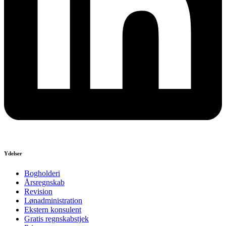
Ydelser
Bogholderi
Årsregnskab
Revision
Lønadministration
Ekstern konsulent
Gratis regnskabstjek