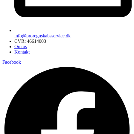
info@proregnskabsservice.dk
CVR: 46614003
Om os
Kontakt
Facebook