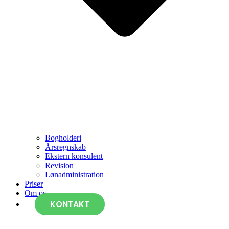
Bogholderi
Årsregnskab
Ekstern konsulent
Revision
Lønadministration
Priser
Om os
KONTAKT