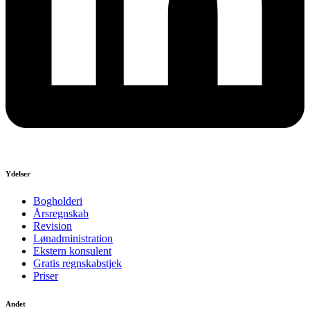
Ydelser
Bogholderi
Årsregnskab
Revision
Lønadministration
Ekstern konsulent
Gratis regnskabstjek
Priser
Andet