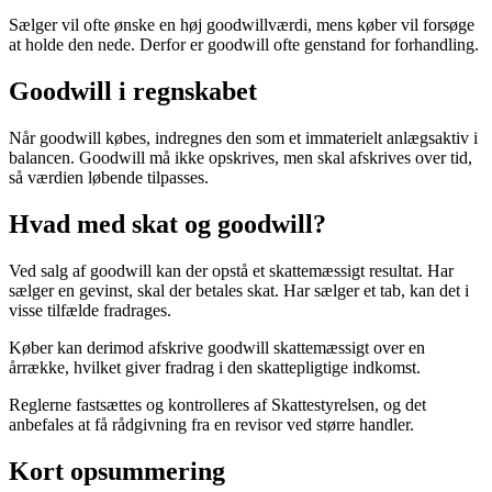
Sælger vil ofte ønske en høj goodwillværdi, mens køber vil forsøge
at holde den nede. Derfor er goodwill ofte genstand for forhandling.
Goodwill i regnskabet
Når goodwill købes, indregnes den som et immaterielt anlægsaktiv i
balancen. Goodwill må ikke opskrives, men skal afskrives over tid,
så værdien løbende tilpasses.
Hvad med skat og goodwill?
Ved salg af goodwill kan der opstå et skattemæssigt resultat. Har
sælger en gevinst, skal der betales skat. Har sælger et tab, kan det i
visse tilfælde fradrages.
Køber kan derimod afskrive goodwill skattemæssigt over en
årrække, hvilket giver fradrag i den skattepligtige indkomst.
Reglerne fastsættes og kontrolleres af
Skattestyrelsen
, og det
anbefales at få rådgivning fra en revisor ved større handler.
Kort opsummering