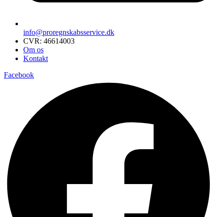
info@proregnskabsservice.dk
CVR: 46614003
Om os
Kontakt
Facebook