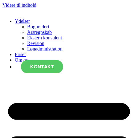
Videre til indhold
Ydelser
Bogholderi
Årsregnskab
Ekstern konsulent
Revision
Lønadministration
Priser
Om os
KONTAKT