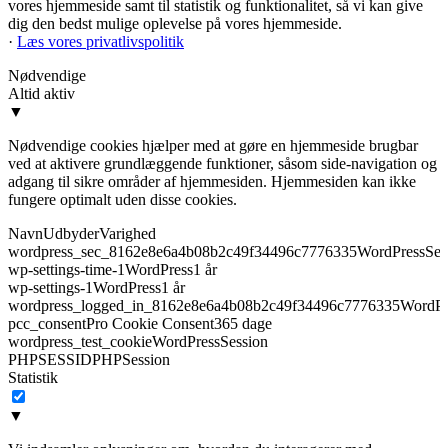
vores hjemmeside samt til statistik og funktionalitet, så vi kan give
dig den bedst mulige oplevelse på vores hjemmeside.
·
Læs vores privatlivspolitik
Nødvendige
Altid aktiv
▼
Nødvendige cookies hjælper med at gøre en hjemmeside brugbar
ved at aktivere grundlæggende funktioner, såsom side-navigation og
adgang til sikre områder af hjemmesiden. Hjemmesiden kan ikke
fungere optimalt uden disse cookies.
Navn
Udbyder
Varighed
wordpress_sec_8162e8e6a4b08b2c49f34496c7776335
WordPress
Ses
wp-settings-time-1
WordPress
1 år
wp-settings-1
WordPress
1 år
wordpress_logged_in_8162e8e6a4b08b2c49f34496c7776335
WordPr
pcc_consent
Pro Cookie Consent
365 dage
wordpress_test_cookie
WordPress
Session
PHPSESSID
PHP
Session
Statistik
▼