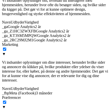
Vi indsamler oplysninger om, hvordan du interagerer med
hjemmesiden, herunder hvor ofte du besøger siden, og hvilke sider
du kigger på. Det gør vi for at kunne optimere design,
brugervenlighed og styrke effektiviteten af hjemmesiden.
Navn
Udbyder
Varighed
_ga
Google Analytics
2 år
_ga_Z1HC3ZWXFB
Google Analytics
2 år
_ga_KT3SM5MPQW
Google Analytics
2 år
_ga_2RC29MJ2M1
Google Analytics
2 år
Marketing
▼
Vi indsamler oplysninger om dine interesser, herunder hvilke sider
og annoncer du klikker på, hvilke produkter eller ydelser du viser
interesse for, eller køber, på denne og andre hjemmesider. Det gør vi
for at kunne vise dig annoncer, der er relevante for dig og dine
interesser.
Navn
Udbyder
Varighed
_fbp
Meta (Facebook)
3 måneder
Præferencer
▼