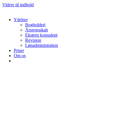
Videre til indhold
Ydelser
Bogholderi
Årsregnskab
Ekstern konsulent
Revision
Lønadministration
Priser
Om os