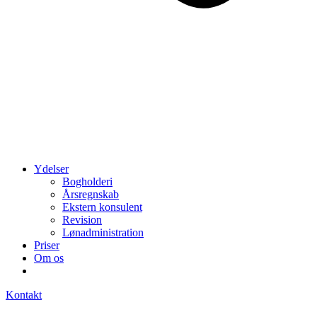
Ydelser
Bogholderi
Årsregnskab
Ekstern konsulent
Revision
Lønadministration
Priser
Om os
Kontakt