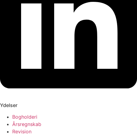
Ydelser
Bogholderi
Årsregnskab
Revision