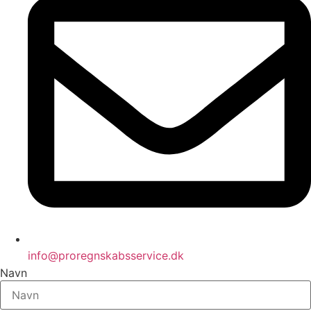
info@proregnskabsservice.dk
Navn