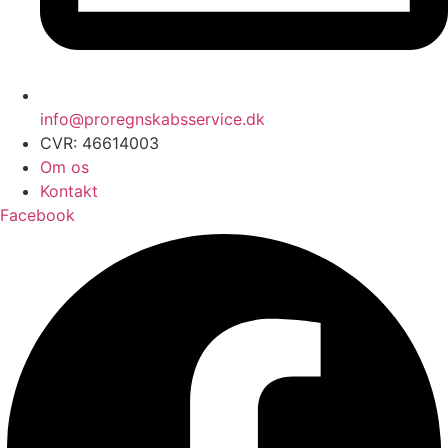
info@proregnskabsservice.dk
CVR: 46614003
Om os
Kontakt
Facebook