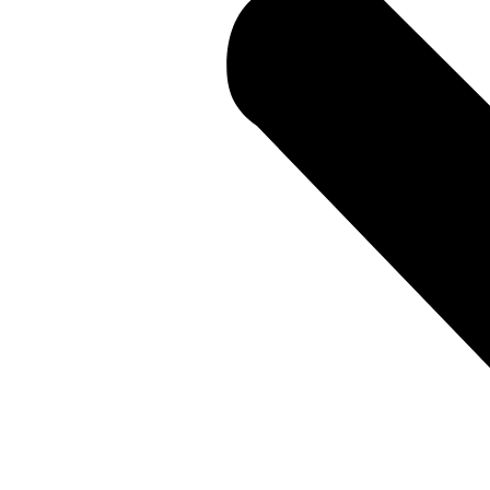
Læs 
Nø