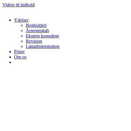
Videre til indhold
Ydelser
Bogholderi
Årsregnskab
Ekstern konsulent
Revision
Lønadministration
Priser
Om os