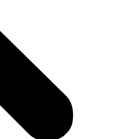
▼
▼
▼