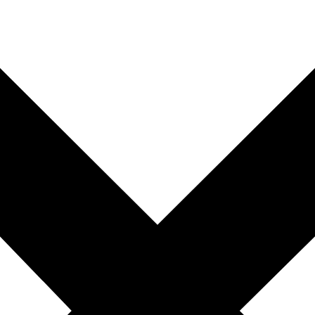
vores privatlivspolitik
dvendige
Altid akt