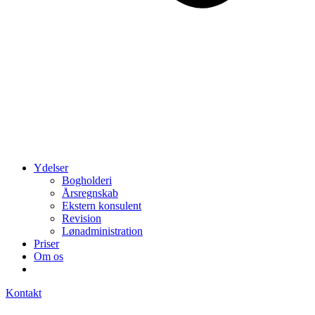
Ydelser
Bogholderi
Årsregnskab
Ekstern konsulent
Revision
Lønadministration
Priser
Om os
Kontakt