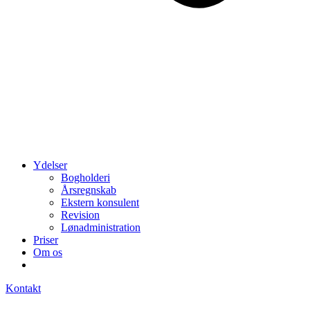
Ydelser
Bogholderi
Årsregnskab
Ekstern konsulent
Revision
Lønadministration
Priser
Om os
Kontakt