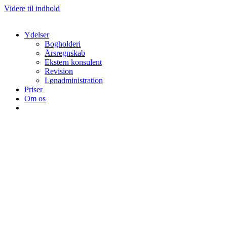
Videre til indhold
Ydelser
Bogholderi
Årsregnskab
Ekstern konsulent
Revision
Lønadministration
Priser
Om os