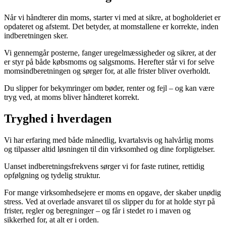
Når vi håndterer din moms, starter vi med at sikre, at bogholderiet er
opdateret og afstemt. Det betyder, at momstallene er korrekte, inden
indberetningen sker.
Vi gennemgår posterne, fanger uregelmæssigheder og sikrer, at der
er styr på både købsmoms og salgsmoms. Herefter står vi for selve
momsindberetningen og sørger for, at alle frister bliver overholdt.
Du slipper for bekymringer om bøder, renter og fejl – og kan være
tryg ved, at moms bliver håndteret korrekt.
Tryghed i hverdagen
Vi har erfaring med både månedlig, kvartalsvis og halvårlig moms
og tilpasser altid løsningen til din virksomhed og dine forpligtelser.
Uanset indberetningsfrekvens sørger vi for faste rutiner, rettidig
opfølgning og tydelig struktur.
For mange virksomhedsejere er moms en opgave, der skaber unødig
stress. Ved at overlade ansvaret til os slipper du for at holde styr på
frister, regler og beregninger – og får i stedet ro i maven og
sikkerhed for, at alt er i orden.