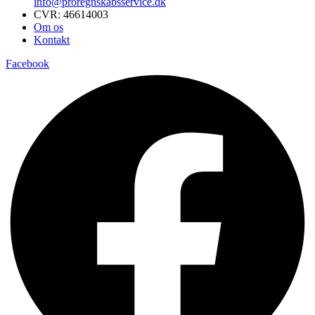
info@proregnskabsservice.dk
CVR: 46614003
Om os
Kontakt
Facebook