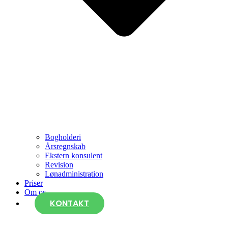
Bogholderi
Årsregnskab
Ekstern konsulent
Revision
Lønadministration
Priser
Om os
KONTAKT