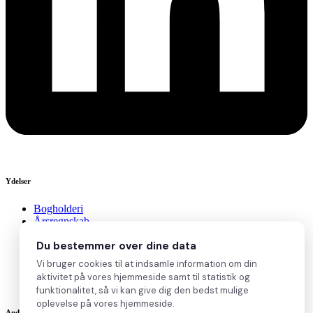
Ydelser
Bogholderi
Årsregnskab
Revision
Du bestemmer over dine data
Lønadministration
Ekstern konsulent
Vi bruger cookies til at indsamle information om din
Gratis regnskabstjek
aktivitet på vores hjemmeside samt til statistik og
Priser
funktionalitet, så vi kan give dig den bedst mulige
oplevelse på vores hjemmeside.
Andet