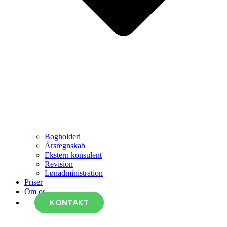
Bogholderi
Årsregnskab
Ekstern konsulent
Revision
Lønadministration
Priser
Om os
KONTAKT