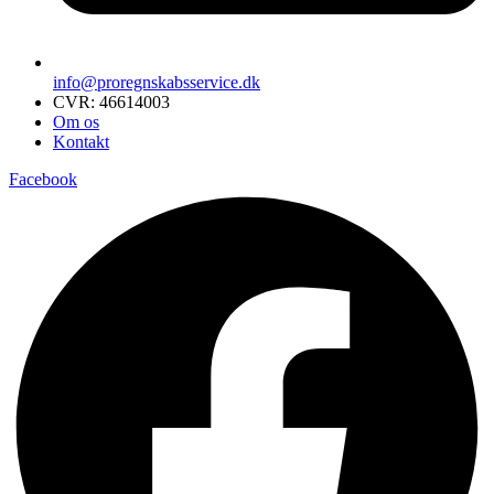
info@proregnskabsservice.dk
CVR: 46614003
Om os
Kontakt
Facebook