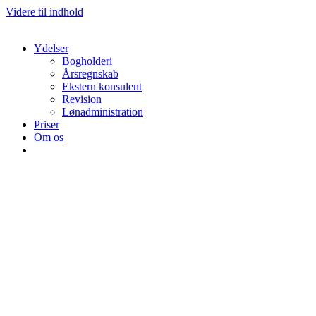
Videre til indhold
Ydelser
Bogholderi
Årsregnskab
Ekstern konsulent
Revision
Lønadministration
Priser
Om os