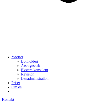
Ydelser
Bogholderi
Årsregnskab
Ekstern konsulent
Revision
Lønadministration
Priser
Om os
Kontakt