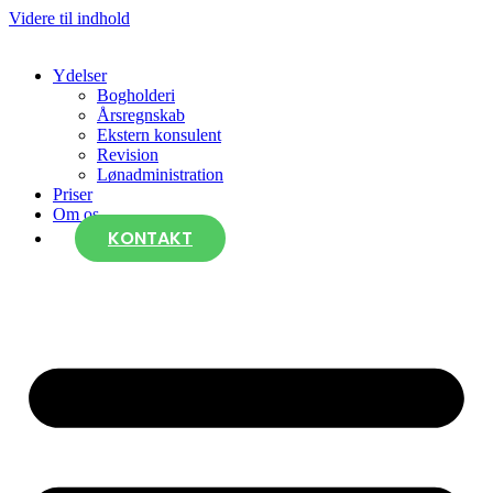
Videre til indhold
Ydelser
Bogholderi
Årsregnskab
Ekstern konsulent
Revision
Lønadministration
Priser
Om os
KONTAKT